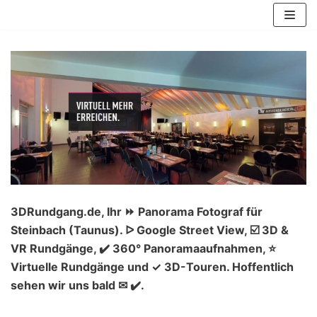
Zum
Inhalt
springen
3DRundgang.de, Ihr ⏩ Panorama Fotograf für
Steinbach (Taunus). ᐅ Google Street View, ☑️ 3D &
VR Rundgänge, ✔️ 360° Panoramaaufnahmen, ⭐
Virtuelle Rundgänge und ✓ 3D-Touren. Hoffentlich
sehen wir uns bald ✉ ✔️.