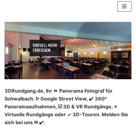
Zum
Inhalt
springen
3DRundgang.de, Ihr ⏩ Panorama Fotograf für
Schwalbach. ᐅ Google Street View, ✔️ 360°
Panoramaaufnahmen, ☑️ 3D & VR Rundgänge, ⭐
Virtuelle Rundgänge oder ✓ 3D-Touren. Melden Sie
sich bei uns ✉ ✔️.