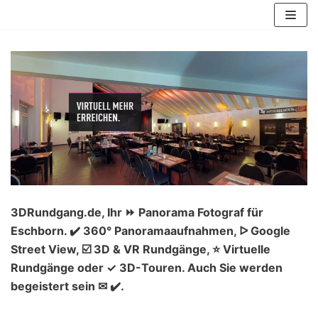
Zum
Inhalt
springen
3DRundgang.de, Ihr ⏩ Panorama Fotograf für
Eschborn. ✔️ 360° Panoramaaufnahmen, ᐅ Google
Street View, ☑️ 3D & VR Rundgänge, ⭐ Virtuelle
Rundgänge oder ✓ 3D-Touren. Auch Sie werden
begeistert sein ✉ ✔️.