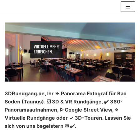
Zum
Inhalt
springen
3DRundgang.de, Ihr ⏩ Panorama Fotograf für Bad
Soden (Taunus). ☑️ 3D & VR Rundgänge, ✔️ 360°
Panoramaaufnahmen, ᐅ Google Street View, ⭐
Virtuelle Rundgänge oder ✓ 3D-Touren. Lassen Sie
sich von uns begeistern ✉ ✔️.