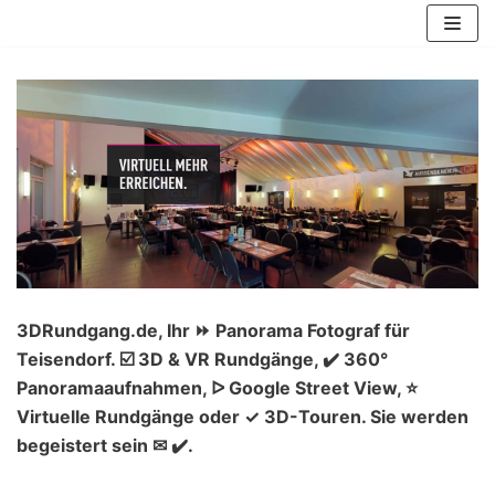
Zum
Inhalt
springen
3DRundgang.de, Ihr ⏩ Panorama Fotograf für
Teisendorf. ☑️ 3D & VR Rundgänge, ✔️ 360°
Panoramaaufnahmen, ᐅ Google Street View, ⭐
Virtuelle Rundgänge oder ✓ 3D-Touren. Sie werden
begeistert sein ✉ ✔️.