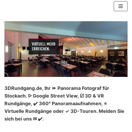
Zum
Inhalt
springen
3DRundgang.de, Ihr ⏩ Panorama Fotograf für
Stockach. ᐅ Google Street View, ☑️ 3D & VR
Rundgänge, ✔️ 360° Panoramaaufnahmen, ⭐
Virtuelle Rundgänge oder ✓ 3D-Touren. Melden Sie
sich bei uns ✉ ✔️.