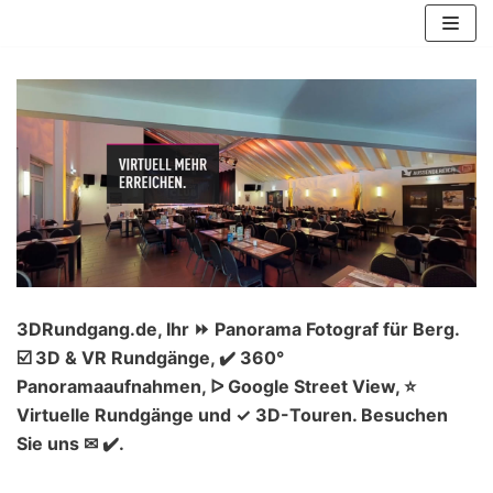
Zum
Inhalt
springen
3DRundgang.de, Ihr ⏩ Panorama Fotograf für Berg.
☑️ 3D & VR Rundgänge, ✔️ 360°
Panoramaaufnahmen, ᐅ Google Street View, ⭐
Virtuelle Rundgänge und ✓ 3D-Touren. Besuchen
Sie uns ✉ ✔️.