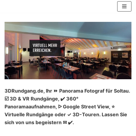
Zum
Inhalt
springen
3DRundgang.de, Ihr ⏩ Panorama Fotograf für Soltau.
☑️ 3D & VR Rundgänge, ✔️ 360°
Panoramaaufnahmen, ᐅ Google Street View, ⭐
Virtuelle Rundgänge oder ✓ 3D-Touren. Lassen Sie
sich von uns begeistern ✉ ✔️.