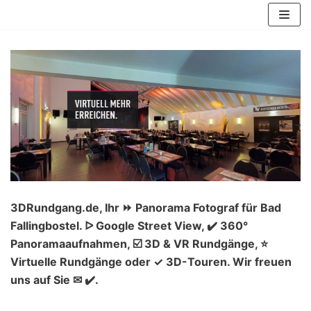
Zum
Inhalt
springen
3DRundgang.de, Ihr ⏩ Panorama Fotograf für Bad
Fallingbostel. ᐅ Google Street View, ✔️ 360°
Panoramaaufnahmen, ☑️ 3D & VR Rundgänge, ⭐
Virtuelle Rundgänge oder ✓ 3D-Touren. Wir freuen
uns auf Sie ✉ ✔️.