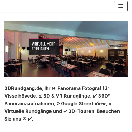
Zum
Inhalt
springen
3DRundgang.de, Ihr ⏩ Panorama Fotograf für
Visselhövede. ☑️ 3D & VR Rundgänge, ✔️ 360°
Panoramaaufnahmen, ᐅ Google Street View, ⭐
Virtuelle Rundgänge und ✓ 3D-Touren. Besuchen
Sie uns ✉ ✔️.