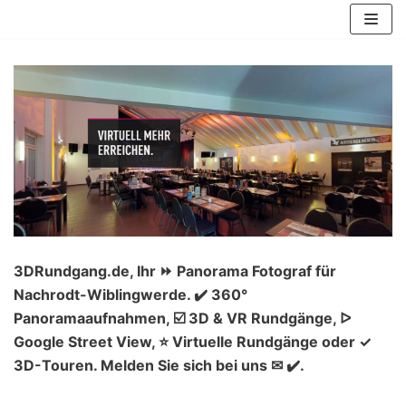
Zum
Inhalt
springen
3DRundgang.de, Ihr ⏩ Panorama Fotograf für
Nachrodt-Wiblingwerde. ✔️ 360°
Panoramaaufnahmen, ☑️ 3D & VR Rundgänge, ᐅ
Google Street View, ⭐ Virtuelle Rundgänge oder ✓
3D-Touren. Melden Sie sich bei uns ✉ ✔️.