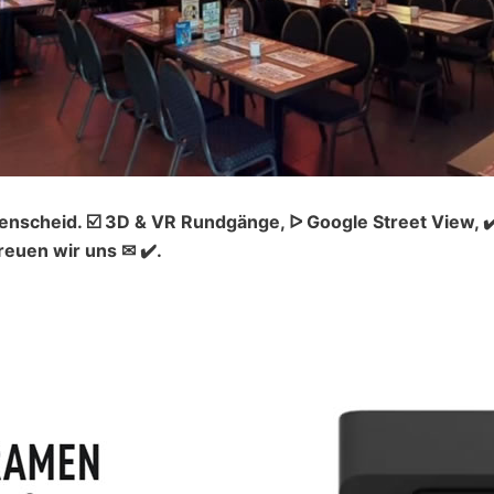
enscheid. ☑️ 3D & VR Rundgänge, ᐅ Google Street View, 
euen wir uns ✉ ✔️.