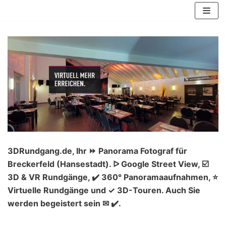
Zum
Inhalt
springen
3DRundgang.de, Ihr ⏩ Panorama Fotograf für
Breckerfeld (Hansestadt). ᐅ Google Street View, ☑️
3D & VR Rundgänge, ✔️ 360° Panoramaaufnahmen, ⭐
Virtuelle Rundgänge und ✓ 3D-Touren. Auch Sie
werden begeistert sein ✉ ✔️.