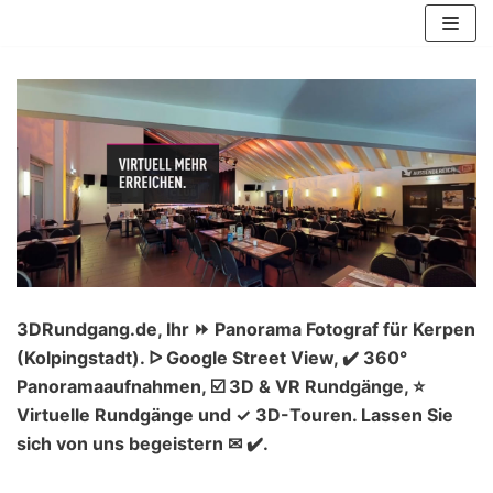
Zum
Inhalt
springen
3DRundgang.de, Ihr ⏩ Panorama Fotograf für Kerpen
(Kolpingstadt). ᐅ Google Street View, ✔️ 360°
Panoramaaufnahmen, ☑️ 3D & VR Rundgänge, ⭐
Virtuelle Rundgänge und ✓ 3D-Touren. Lassen Sie
sich von uns begeistern ✉ ✔️.