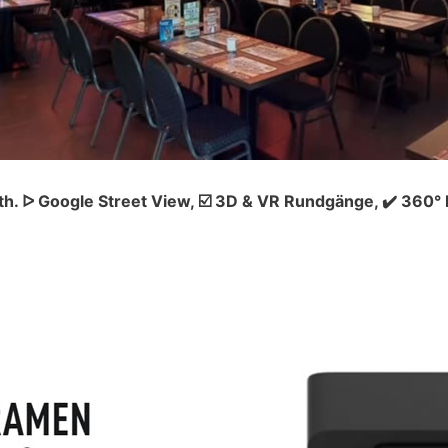
th. ᐅ Google Street View, ☑️ 3D & VR Rundgänge, ✔️ 360