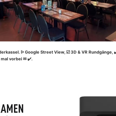
erkassel. ᐅ Google Street View, ☑️ 3D & VR Rundgänge, 
al vorbei ✉ ✔️.