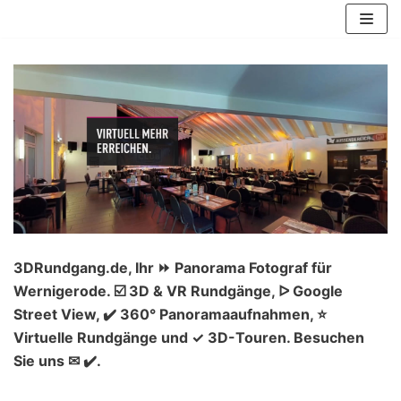
Zum
Inhalt
springen
3DRundgang.de, Ihr ⏩ Panorama Fotograf für
Wernigerode. ☑️ 3D & VR Rundgänge, ᐅ Google
Street View, ✔️ 360° Panoramaaufnahmen, ⭐
Virtuelle Rundgänge und ✓ 3D-Touren. Besuchen
Sie uns ✉ ✔️.