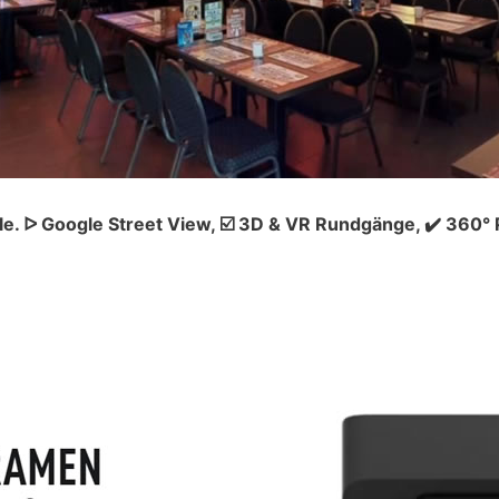
le. ᐅ Google Street View, ☑️ 3D & VR Rundgänge, ✔️ 360