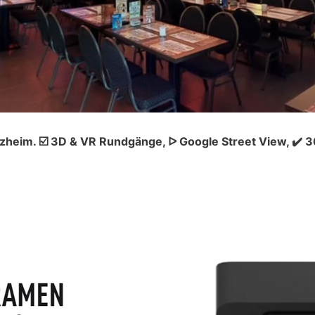
zheim. ☑️ 3D & VR Rundgänge, ᐅ Google Street View, ✔️