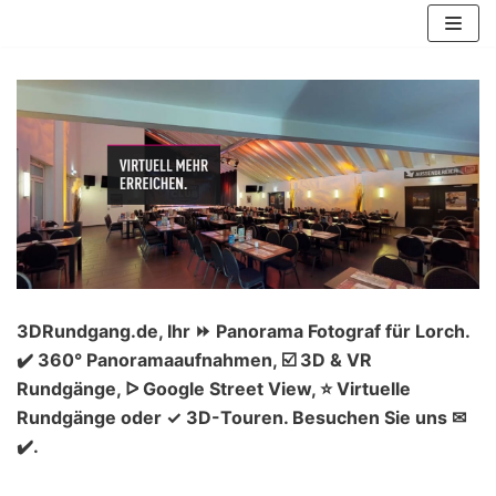
Zum
Inhalt
springen
3DRundgang.de, Ihr ⏩ Panorama Fotograf für Lorch.
✔️ 360° Panoramaaufnahmen, ☑️ 3D & VR
Rundgänge, ᐅ Google Street View, ⭐ Virtuelle
Rundgänge oder ✓ 3D-Touren. Besuchen Sie uns ✉
✔️.