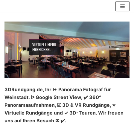
Zum
Inhalt
springen
3DRundgang.de, Ihr ⏩ Panorama Fotograf für
Weinstadt. ᐅ Google Street View, ✔️ 360°
Panoramaaufnahmen, ☑️ 3D & VR Rundgänge, ⭐
Virtuelle Rundgänge und ✓ 3D-Touren. Wir freuen
uns auf Ihren Besuch ✉ ✔️.