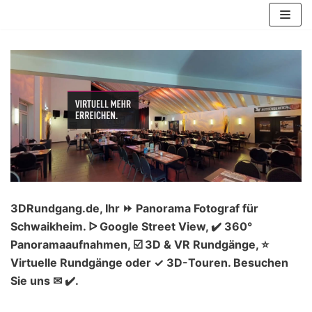
Zum
Inhalt
springen
3DRundgang.de, Ihr ⏩ Panorama Fotograf für
Schwaikheim. ᐅ Google Street View, ✔️ 360°
Panoramaaufnahmen, ☑️ 3D & VR Rundgänge, ⭐
Virtuelle Rundgänge oder ✓ 3D-Touren. Besuchen
Sie uns ✉ ✔️.