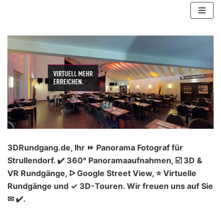
Zum
Inhalt
springen
3DRundgang.de, Ihr ⏩ Panorama Fotograf für
Strullendorf. ✔️ 360° Panoramaaufnahmen, ☑️ 3D &
VR Rundgänge, ᐅ Google Street View, ⭐ Virtuelle
Rundgänge und ✓ 3D-Touren. Wir freuen uns auf Sie
✉ ✔️.