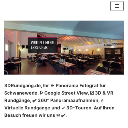
Zum
Inhalt
springen
3DRundgang.de, Ihr ⏩ Panorama Fotograf für
Schwanewede. ᐅ Google Street View, ☑️ 3D & VR
Rundgänge, ✔️ 360° Panoramaaufnahmen, ⭐
Virtuelle Rundgänge und ✓ 3D-Touren. Auf Ihren
Besuch freuen wir uns ✉ ✔️.