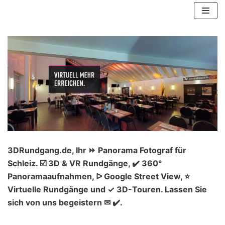
Zum
Inhalt
springen
3DRundgang.de, Ihr ⏩ Panorama Fotograf für
Schleiz. ☑️ 3D & VR Rundgänge, ✔️ 360°
Panoramaaufnahmen, ᐅ Google Street View, ⭐
Virtuelle Rundgänge und ✓ 3D-Touren. Lassen Sie
sich von uns begeistern ✉ ✔️.