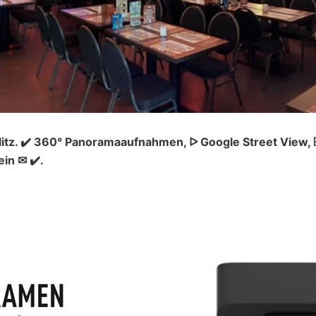
itz. ✔️ 360° Panoramaaufnahmen, ᐅ Google Street View, 
in ✉ ✔️.