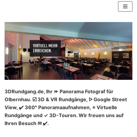
Zum
Inhalt
springen
3DRundgang.de, Ihr ⏩ Panorama Fotograf für
Olbernhau. ☑️ 3D & VR Rundgänge, ᐅ Google Street
View, ✔️ 360° Panoramaaufnahmen, ⭐ Virtuelle
Rundgänge und ✓ 3D-Touren. Wir freuen uns auf
Ihren Besuch ✉ ✔️.