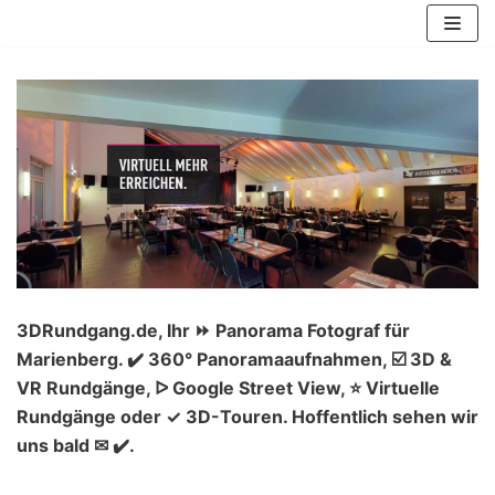
Zum
Inhalt
springen
3DRundgang.de, Ihr ⏩ Panorama Fotograf für
Marienberg. ✔️ 360° Panoramaaufnahmen, ☑️ 3D &
VR Rundgänge, ᐅ Google Street View, ⭐ Virtuelle
Rundgänge oder ✓ 3D-Touren. Hoffentlich sehen wir
uns bald ✉ ✔️.