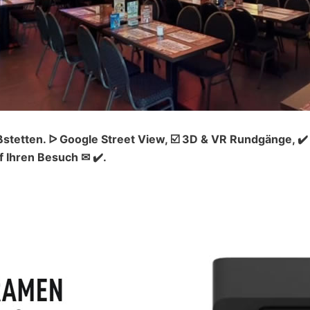
stetten. ᐅ Google Street View, ☑️ 3D & VR Rundgänge, ✔
 Ihren Besuch ✉ ✔️.