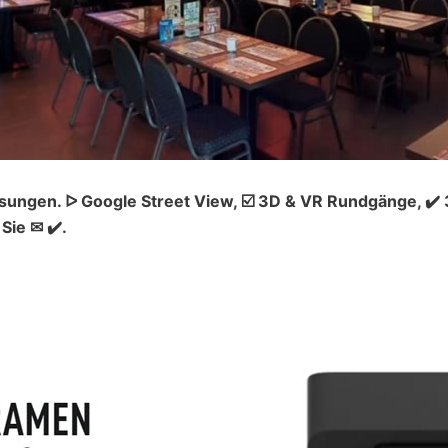
sungen. ᐅ Google Street View, ☑️ 3D & VR Rundgänge, ✔️
Sie ✉ ✔️.