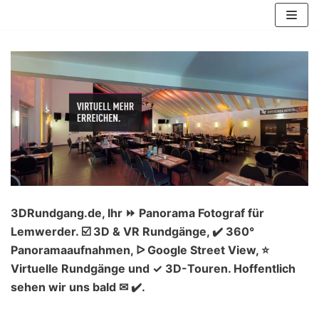
Zum
Inhalt
springen
3DRundgang.de, Ihr ⏩ Panorama Fotograf für
Lemwerder. ☑️ 3D & VR Rundgänge, ✔️ 360°
Panoramaaufnahmen, ᐅ Google Street View, ⭐
Virtuelle Rundgänge und ✓ 3D-Touren. Hoffentlich
sehen wir uns bald ✉ ✔️.