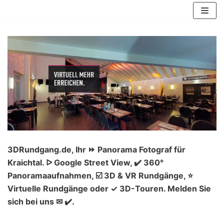
Zum
Inhalt
springen
3DRundgang.de, Ihr ⏩ Panorama Fotograf für
Kraichtal. ᐅ Google Street View, ✔️ 360°
Panoramaaufnahmen, ☑️ 3D & VR Rundgänge, ⭐
Virtuelle Rundgänge oder ✓ 3D-Touren. Melden Sie
sich bei uns ✉ ✔️.