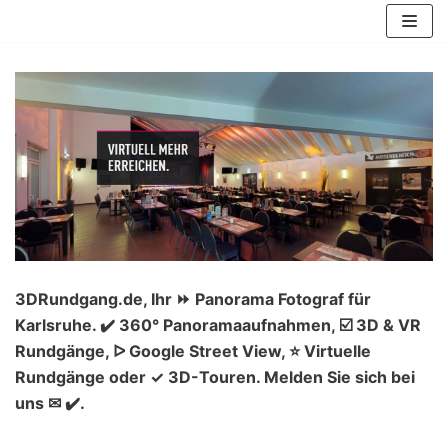
Zum
Inhalt
springen
3DRundgang.de, Ihr ⏩ Panorama Fotograf für
Karlsruhe. ✔️ 360° Panoramaaufnahmen, ☑️ 3D & VR
Rundgänge, ᐅ Google Street View, ⭐ Virtuelle
Rundgänge oder ✓ 3D-Touren. Melden Sie sich bei
uns ✉ ✔️.