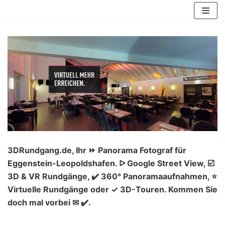
Zum
Inhalt
springen
3DRundgang.de, Ihr ⏩ Panorama Fotograf für
Eggenstein-Leopoldshafen. ᐅ Google Street View, ☑️
3D & VR Rundgänge, ✔️ 360° Panoramaaufnahmen, ⭐
Virtuelle Rundgänge oder ✓ 3D-Touren. Kommen Sie
doch mal vorbei ✉ ✔️.