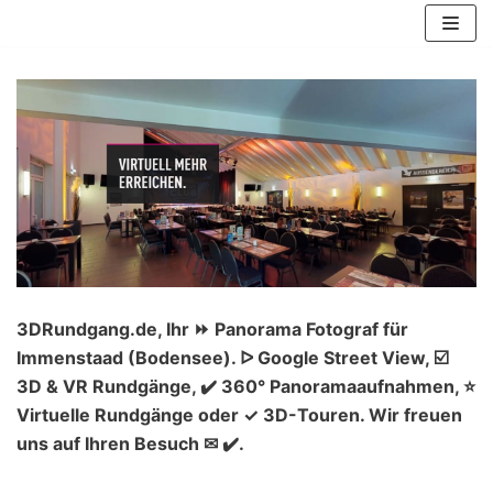
Zum
Inhalt
springen
3DRundgang.de, Ihr ⏩ Panorama Fotograf für
Immenstaad (Bodensee). ᐅ Google Street View, ☑️
3D & VR Rundgänge, ✔️ 360° Panoramaaufnahmen, ⭐
Virtuelle Rundgänge oder ✓ 3D-Touren. Wir freuen
uns auf Ihren Besuch ✉ ✔️.