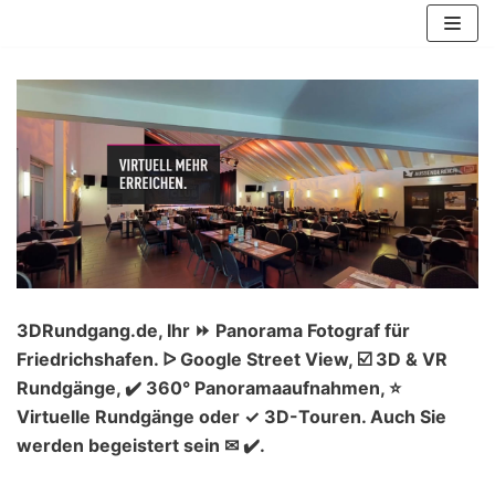
Zum
Inhalt
springen
3DRundgang.de, Ihr ⏩ Panorama Fotograf für
Friedrichshafen. ᐅ Google Street View, ☑️ 3D & VR
Rundgänge, ✔️ 360° Panoramaaufnahmen, ⭐
Virtuelle Rundgänge oder ✓ 3D-Touren. Auch Sie
werden begeistert sein ✉ ✔️.