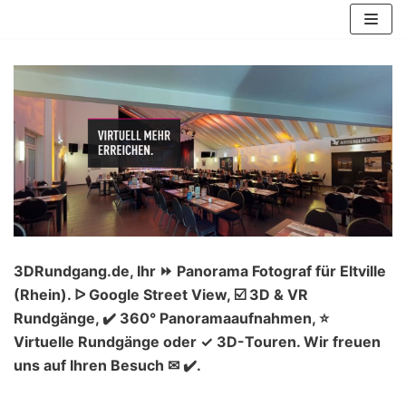
Zum
Inhalt
springen
3DRundgang.de, Ihr ⏩ Panorama Fotograf für Eltville
(Rhein). ᐅ Google Street View, ☑️ 3D & VR
Rundgänge, ✔️ 360° Panoramaaufnahmen, ⭐
Virtuelle Rundgänge oder ✓ 3D-Touren. Wir freuen
uns auf Ihren Besuch ✉ ✔️.