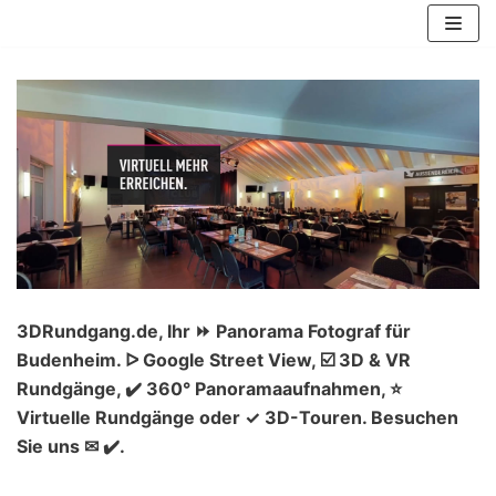
Zum
Inhalt
springen
3DRundgang.de, Ihr ⏩ Panorama Fotograf für
Budenheim. ᐅ Google Street View, ☑️ 3D & VR
Rundgänge, ✔️ 360° Panoramaaufnahmen, ⭐
Virtuelle Rundgänge oder ✓ 3D-Touren. Besuchen
Sie uns ✉ ✔️.