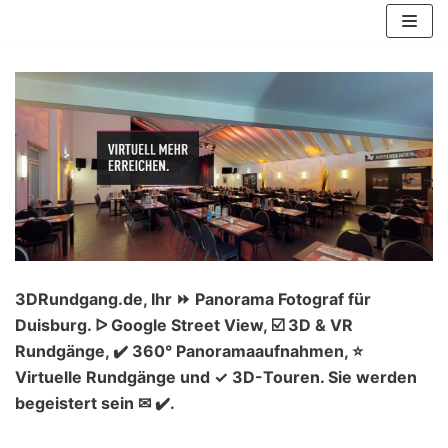
Zum
Inhalt
springen
3DRundgang.de, Ihr ⏩ Panorama Fotograf für
Duisburg. ᐅ Google Street View, ☑️ 3D & VR
Rundgänge, ✔️ 360° Panoramaaufnahmen, ⭐
Virtuelle Rundgänge und ✓ 3D-Touren. Sie werden
begeistert sein ✉ ✔️.