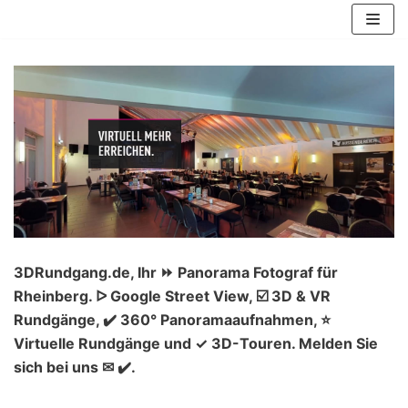
Zum
Inhalt
springen
3DRundgang.de, Ihr ⏩ Panorama Fotograf für
Rheinberg. ᐅ Google Street View, ☑️ 3D & VR
Rundgänge, ✔️ 360° Panoramaaufnahmen, ⭐
Virtuelle Rundgänge und ✓ 3D-Touren. Melden Sie
sich bei uns ✉ ✔️.