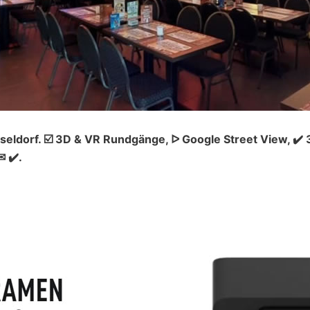
seldorf. ☑️ 3D & VR Rundgänge, ᐅ Google Street View, ✔
 ✔️.