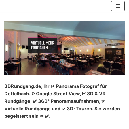
Zum
Inhalt
springen
3DRundgang.de, Ihr ⏩ Panorama Fotograf für
Dettelbach. ᐅ Google Street View, ☑️ 3D & VR
Rundgänge, ✔️ 360° Panoramaaufnahmen, ⭐
Virtuelle Rundgänge und ✓ 3D-Touren. Sie werden
begeistert sein ✉ ✔️.