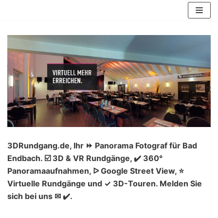
Zum
Inhalt
springen
3DRundgang.de, Ihr ⏩ Panorama Fotograf für Bad
Endbach. ☑️ 3D & VR Rundgänge, ✔️ 360°
Panoramaaufnahmen, ᐅ Google Street View, ⭐
Virtuelle Rundgänge und ✓ 3D-Touren. Melden Sie
sich bei uns ✉ ✔️.