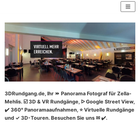
Zum
Inhalt
springen
3DRundgang.de, Ihr ⏩ Panorama Fotograf für Zella-
Mehlis. ☑️ 3D & VR Rundgänge, ᐅ Google Street View,
✔️ 360° Panoramaaufnahmen, ⭐ Virtuelle Rundgänge
und ✓ 3D-Touren. Besuchen Sie uns ✉ ✔️.