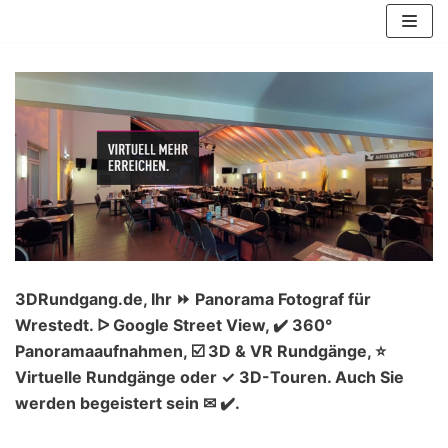
Zum
Inhalt
springen
3DRundgang.de, Ihr ⏩ Panorama Fotograf für
Wrestedt. ᐅ Google Street View, ✔️ 360°
Panoramaaufnahmen, ☑️ 3D & VR Rundgänge, ⭐
Virtuelle Rundgänge oder ✓ 3D-Touren. Auch Sie
werden begeistert sein ✉ ✔️.