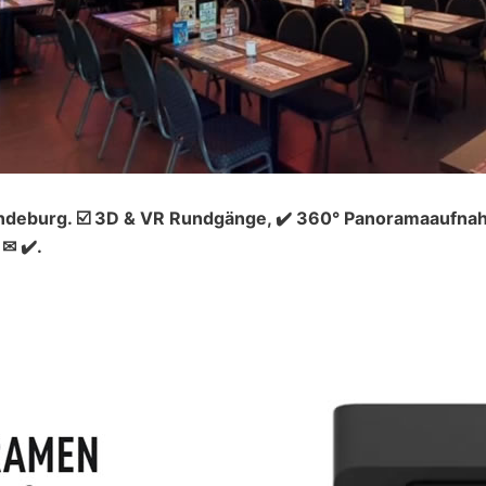
deburg. ☑️ 3D & VR Rundgänge, ✔️ 360° Panoramaaufnahm
✉ ✔️.