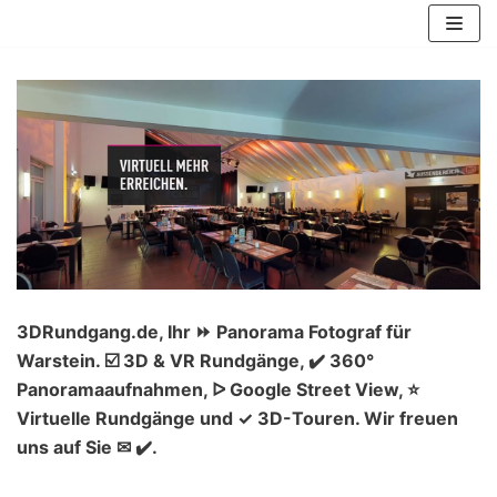
Zum
Inhalt
springen
3DRundgang.de, Ihr ⏩ Panorama Fotograf für
Warstein. ☑️ 3D & VR Rundgänge, ✔️ 360°
Panoramaaufnahmen, ᐅ Google Street View, ⭐
Virtuelle Rundgänge und ✓ 3D-Touren. Wir freuen
uns auf Sie ✉ ✔️.