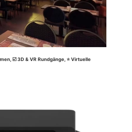
en, ☑️ 3D & VR Rundgänge, ⭐ Virtuelle