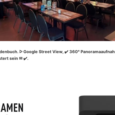
denbuch. ᐅ Google Street View, ✔️ 360° Panoramaaufnahm
ert sein ✉ ✔️.