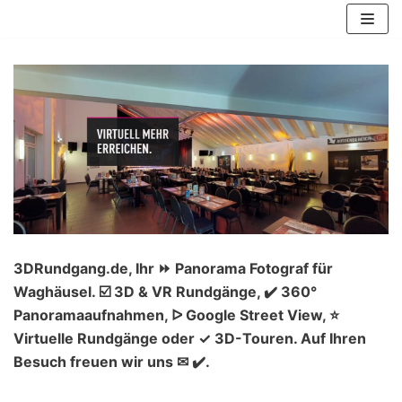
Zum
Inhalt
springen
3DRundgang.de, Ihr ⏩ Panorama Fotograf für
Waghäusel. ☑️ 3D & VR Rundgänge, ✔️ 360°
Panoramaaufnahmen, ᐅ Google Street View, ⭐
Virtuelle Rundgänge oder ✓ 3D-Touren. Auf Ihren
Besuch freuen wir uns ✉ ✔️.