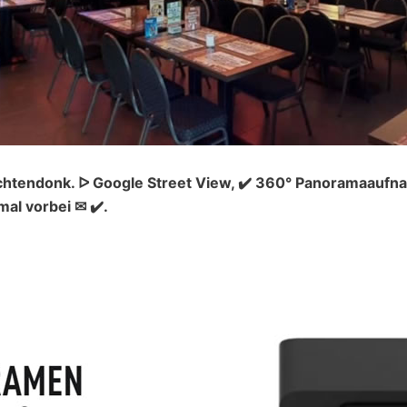
htendonk. ᐅ Google Street View, ✔️ 360° Panoramaaufna
l vorbei ✉ ✔️.